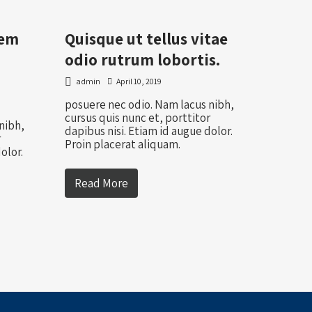
sem
Quisque ut tellus vitae
m
odio rutrum lobortis.
admin
April 10, 2019
posuere nec odio. Nam lacus nibh,
cursus quis nunc et, porttitor
nibh,
dapibus nisi. Etiam id augue dolor.
r
Proin placerat aliquam.
olor.
Read More