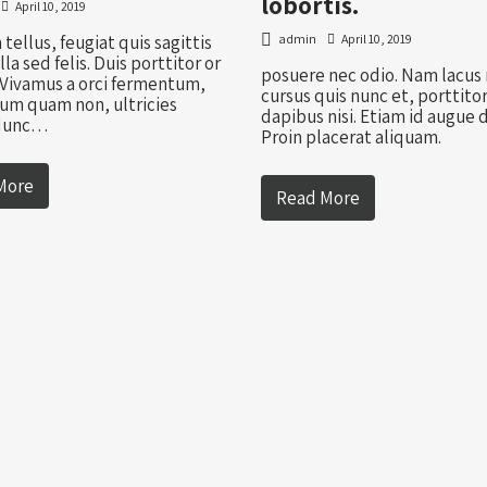
lobortis.
April 10, 2019
tellus, feugiat quis sagittis
admin
April 10, 2019
illa sed felis. Duis porttitor or
posuere nec odio. Nam lacus 
 Vivamus a orci fermentum,
cursus quis nunc et, porttito
um quam non, ultricies
dapibus nisi. Etiam id augue d
 Nunc…
Proin placerat aliquam.
More
Read More