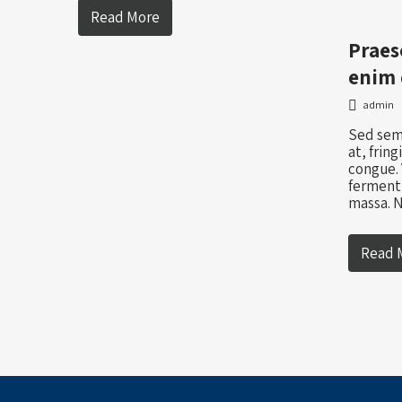
Read More
Praes
enim 
admin
Sed sem 
at, fring
congue.
ferment
massa.
Read 