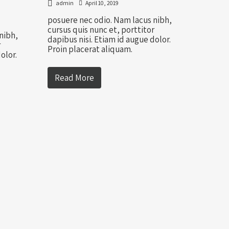
admin
April 10, 2019
posuere nec odio. Nam lacus nibh,
cursus quis nunc et, porttitor
nibh,
dapibus nisi. Etiam id augue dolor.
r
Proin placerat aliquam.
olor.
Read More