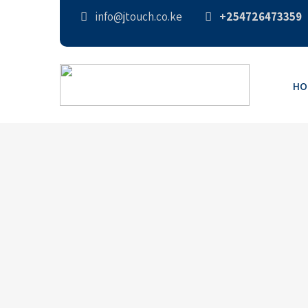
info@jtouch.co.ke
+254726473359
HO