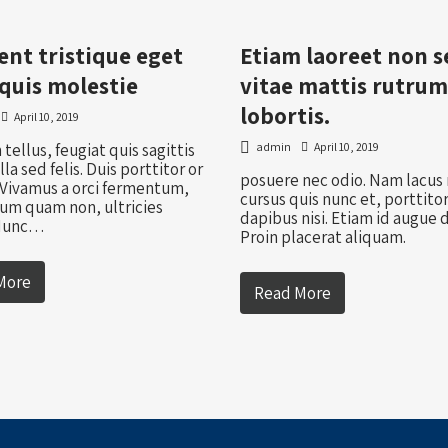
ent tristique eget
Etiam laoreet non 
quis molestie
vitae mattis rutru
lobortis.
April 10, 2019
tellus, feugiat quis sagittis
admin
April 10, 2019
illa sed felis. Duis porttitor or
posuere nec odio. Nam lacus 
 Vivamus a orci fermentum,
cursus quis nunc et, porttito
um quam non, ultricies
dapibus nisi. Etiam id augue d
 Nunc…
Proin placerat aliquam.
More
Read More